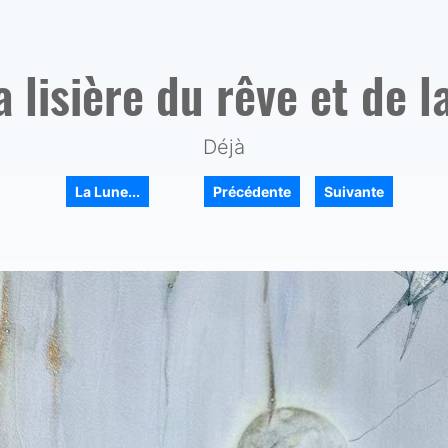
a lisière du rêve et de 
Déjà
|
|
La Lune...
Précédente
Suivante